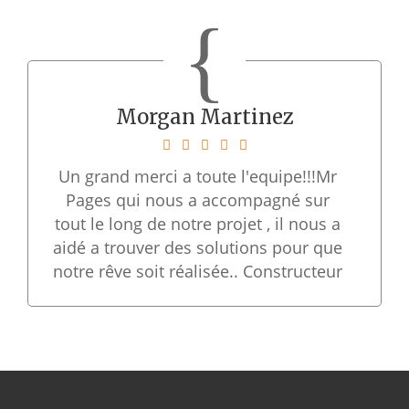
Morgan Martinez
Un grand merci a toute l'equipe!!!Mr
Pages qui nous a accompagné sur
tout le long de notre projet , il nous a
aidé a trouver des solutions pour que
notre rêve soit réalisée.. Constructeur
sérieux et fiable, le conducteur de
travaux suit réellement et
concrètement le chantier, il reste
plutôt disponible. Le résultat a été à
la hauteur de nos attentes, Je vous